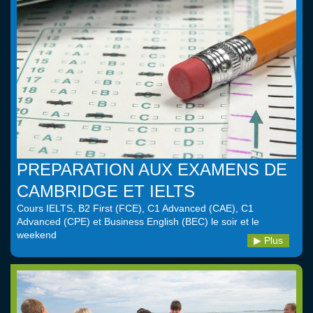
PREPARATION AUX EXAMENS DE
CAMBRIDGE ET IELTS
Cours IELTS, B2 First (FCE), C1 Advanced (CAE), C1
Advanced (CPE) et Business English (BEC) le soir et le
weekend
Plus