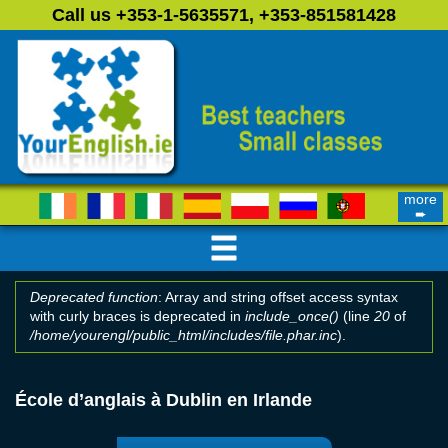
Skip to main content
Call us +353-1-5635571, +353-851581428
more
➨
Deprecated function
: Array and string offset access syntax
with curly braces is deprecated in
include_once()
(line
20
of
Error message
/home/yourengl/public_html/includes/file.phar.inc
).
École d’anglais à Dublin en Irlande