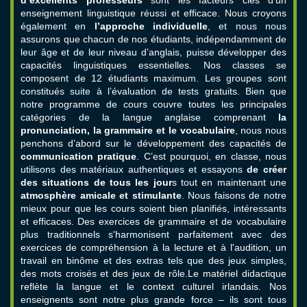
d’excellents professeurs
sont les facteurs clés d’un
enseignement linguistique réussi et efficace. Nous croyons
également en
l’approche individuelle
, et nous nous
assurons que chacun de nos étudiants, indépendamment de
leur âge et de leur niveau d’anglais, puisse développer des
capacités linguistiques essentielles. Nos classes se
composent de 12 étudiants maximum. Les groupes sont
constitués suite à l’évaluation de tests gratuits. Bien que
notre programme de cours couvre toutes les principales
catégories de la langue anglaise comprenant
la
pronunciation, la grammaire et le vocabulaire
, nous nous
penchons d’abord sur le développement des capacités de
communication pratique
. C’est pourquoi, en classe, nous
utilisons des matériaux authentiques et essayons
de créer
des situations de tous les jour
s tout en maintenant une
atmosphère amicale et stimulante
. Nous faisons de notre
mieux pour que les cours soient bien planifiés, intéressants
et efficaces. Des exercices de grammaire et de vocabulaire
plus traditionnels s'harmonisent parfaitement avec des
exercices de compréhension à la lecture et à l'audition, un
travail en binôme et des extras tels que des jeux simples,
des mots croisés et des jeux de rôle.Le matériel didactique
reflète la langue et le context culturel irlandais. Nos
enseignents sont notre plus grande force – ils sont tous