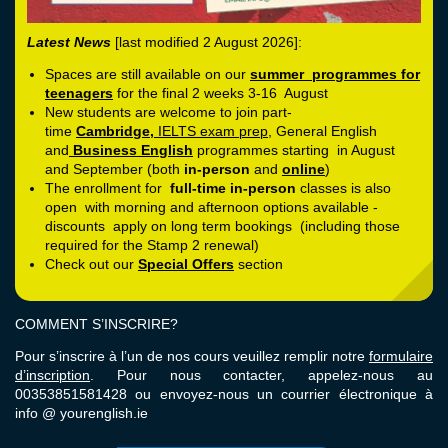
Latest News
[last modified 2 August 2026]:
Spaces are still available on our
summer programmes for
teenagers
for the final 2 weeks 3-16 August
New students are welcome to join part-
time
Cambridge
,
IELTS exam prep
, General English
and
Business English
programmes starting in August
and September (both
in-person
and
online
)
The enrollment for
full-time in-person
classes is also
open with morning and afternoon options available -
discounts apply on long term bookings (including those
required for the Stamp 2 renewal)
Check out our
Special Offers
section
COMMENT S’INSCRIRE?
Pour s’inscrire à l’un de nos cours veuillez remplir notre
formulaire
d’inscription
. Pour nous contacter, appelez-nous au
00353851581428 ou envoyez-nous un courrier électronique à
info @ yourenglish.ie